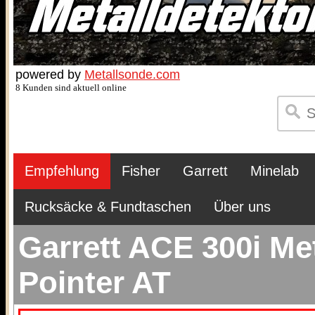
powered by
Metallsonde.com
8 Kunden sind aktuell online
Empfehlung
Fisher
Garrett
Minelab
Rucksäcke & Fundtaschen
Über uns
Garrett ACE 300i Me
Pointer AT