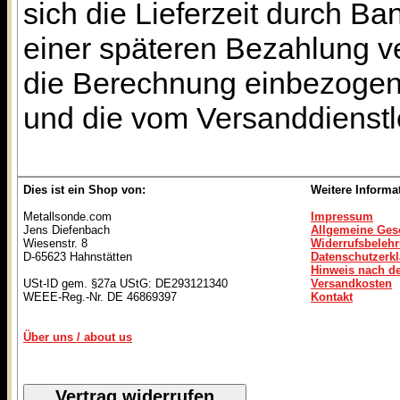
sich die Lieferzeit durch B
einer späteren Bezahlung ve
die Berechnung einbezogen w
und die vom Versanddienstl
Dies ist ein Shop von:
Weitere Informa
Metallsonde.com
Impressum
Jens Diefenbach
Allgemeine Ges
Wiesenstr. 8
Widerrufsbeleh
D-65623 Hahnstätten
Datenschutzerk
Hinweis nach de
USt-ID gem. §27a UStG: DE293121340
Versandkosten
WEEE-Reg.-Nr. DE 46869397
Kontakt
Über uns / about us