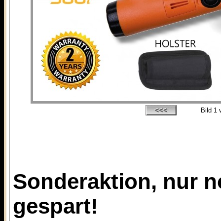
Bild
1
v
Sonderaktion, nur no
gespart!