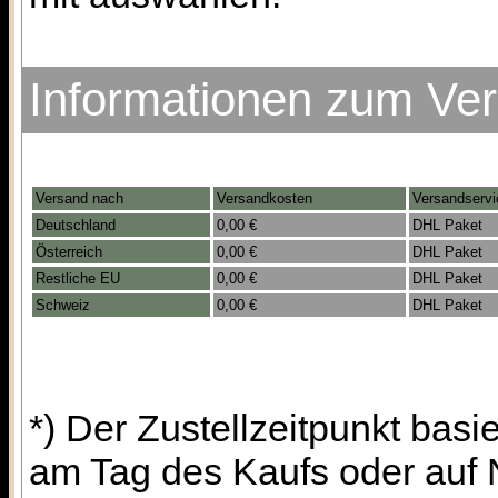
Informationen zum Ve
Versand nach
Versandkosten
Versandservi
Deutschland
0,00 €
DHL Paket
Österreich
0,00 €
DHL Paket
Restliche EU
0,00 €
DHL Paket
Schweiz
0,00 €
DHL Paket
*) Der Zustellzeitpunkt bas
am Tag des Kaufs oder auf