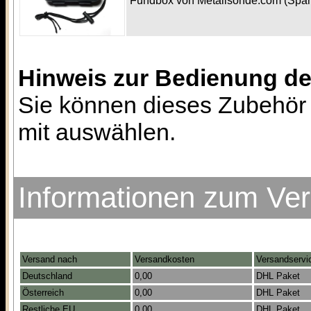
Fundbox von Metallsonde.com (Spa
Hinweis zur Bedienung d
Sie können dieses Zubehör 
mit auswählen.
Informationen zum Ve
Versand nach
Versandkosten
Versandservi
Deutschland
0,00
DHL Paket
Österreich
0,00
DHL Paket
Restliche EU
0,00
DHL Paket