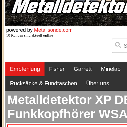
powered by
Metallsonde.com
10 Kunden sind aktuell online
Empfehlung
Fisher
Garrett
Minelab
Rucksäcke & Fundtaschen
Über uns
Metalldetektor XP 
Funkkopfhörer WSA 