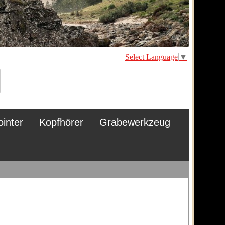
Select Language
▼
ointer
Kopfhörer
Grabewerkzeug