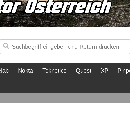
elab
Nokta
Teknetics
Quest
XP
Pinp