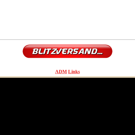
ADM
Links