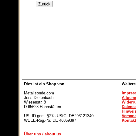
Dies ist ein Shop von:
Weitere
Metallsonde.com
Impres
Jens Diefenbach
Allgem
Wiesenstr. 8
Widerr
D-65623 Hahnstätten
Datens
Hinweis
USt-ID gem. §27a UStG: DE293121340
Versan
WEEE-Reg.-Nr. DE 46869397
Kontakt
Über uns / about us