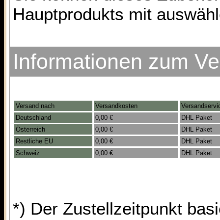
Hauptprodukts mit auswähl
Informationen zum V
Versand nach
Versandkosten
Versandservi
Deutschland
0,00 €
DHL Paket
Österreich
0,00 €
DHL Paket
Restliche EU
0,00 €
DHL Paket
Schweiz
0,00 €
DHL Paket
*) Der Zustellzeitpunkt bas