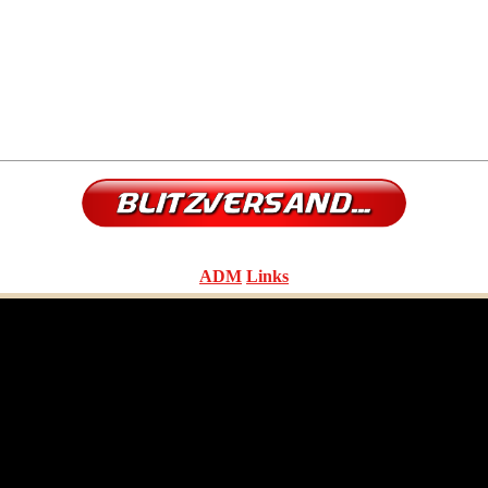
ADM
Links