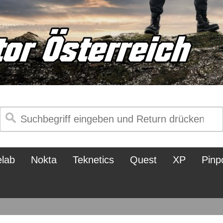
elab
Nokta
Teknetics
Quest
XP
Pinp