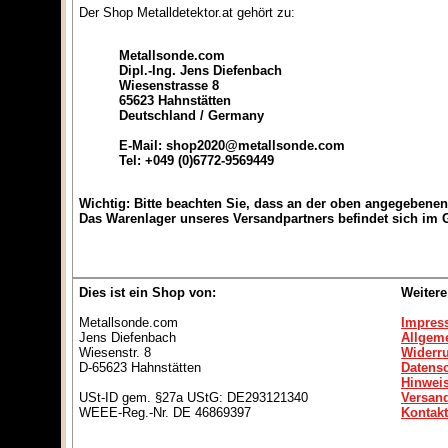
Der Shop Metalldetektor.at gehört zu:
Metallsonde.com
Dipl.-Ing. Jens Diefenbach
Wiesenstrasse 8
65623 Hahnstätten
Deutschland / Germany
E-Mail: shop2020@metallsonde.com
Tel: +049 (0)6772-9569449
Wichtig:
Bitte beachten Sie, dass an der oben angegebenen 
Das Warenlager unseres Versandpartners befindet sich im
Dies ist ein Shop von:
Weitere
Metallsonde.com
Impres
Jens Diefenbach
Allgem
Wiesenstr. 8
Widerr
D-65623 Hahnstätten
Datens
Hinweis
USt-ID gem. §27a UStG: DE293121340
Versan
WEEE-Reg.-Nr. DE 46869397
Kontakt