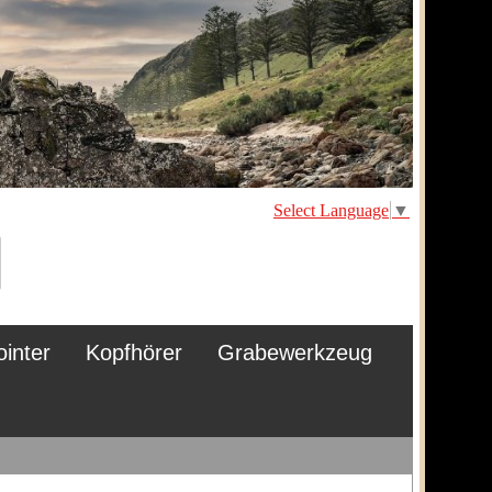
Select Language
▼
ointer
Kopfhörer
Grabewerkzeug