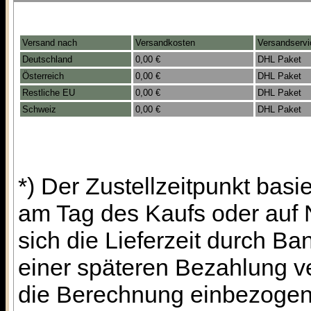
Versand nach
Versandkosten
Versandservi
Deutschland
0,00 €
DHL Paket
Österreich
0,00 €
DHL Paket
Restliche EU
0,00 €
DHL Paket
Schweiz
0,00 €
DHL Paket
*) Der Zustellzeitpunkt bas
am Tag des Kaufs oder auf
sich die Lieferzeit durch B
einer späteren Bezahlung ve
die Berechnung einbezogen w